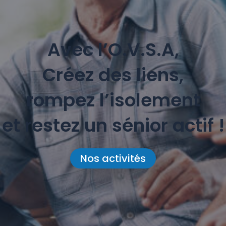
Avec l’O.V.S.A,
Créez des liens,
rompez l’isolement
et restez un sénior actif !
Nos activités